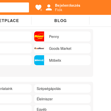
Bejelentkezés
Fiók
0
ETPLACE
BLOG
Penny
Goods Market
Möbelix
nlataink
Szépségápolás
Élelmiszer
Egyéb