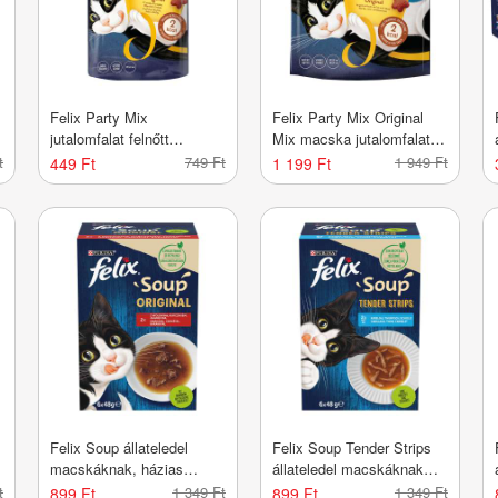
Felix Party Mix
Felix Party Mix Original
jutalomfalat felnőtt
Mix macska jutalomfalat -
macskáknak, original mix -
200 g
t
749 Ft
1 949 Ft
449 Ft
1 199 Ft
60 g
Felix Soup állateledel
Felix Soup Tender Strips
macskáknak, házias
állateledel macskáknak
válogatás 6x48g - 288 g
halas válogatás 6x48 g -
t
1 349 Ft
1 349 Ft
899 Ft
899 Ft