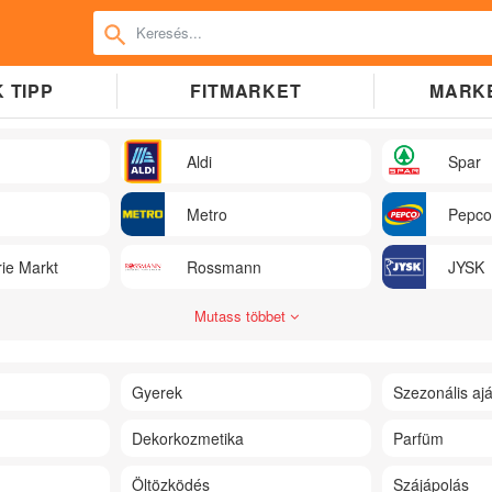
 TIPP
FITMARKET
MARK
Aldi
Spar
Metro
Pepco
ie Markt
Rossmann
JYSK
Mutass többet
Gyerek
Szezonális ajá
Dekorkozmetika
Parfüm
Öltözködés
Szájápolás