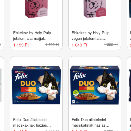
Ebkeksz by Holy Pulp
Ebkeksz by Holy Pulp
jutalomfalat májjal
vegán jutalomfalat
kutyáknak - 100 g
kutyáknak - 100 g
t
1 599 Ft
1 399 Ft
1 199 Ft
1 049 Ft
Felix Duo állateledel
Felix Duo állateledel
macskáknak házias
macskáknak házias
válogatás 12x85 g - 1020 g
válogatás 12x85 g - 1020 g