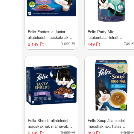
Felix Fantastic Junior
Felix Party Mix
állateledel macskáknak
jutalomfalat felnőtt
vegyes válogatás 12*85 g
macskáknak, ocean mix -
3 099 Ft
749 F
2 149 Ft
449 Ft
- 1020 g
60 g
Felix Shreds állateledel
Felix Soup állateledel
macskáknak marhával,
macskáknak, halas
csirkével, lazaccal és
válogatás 6x48g - 288 g
3 099 Ft
1 349 F
2 149 Ft
899 Ft