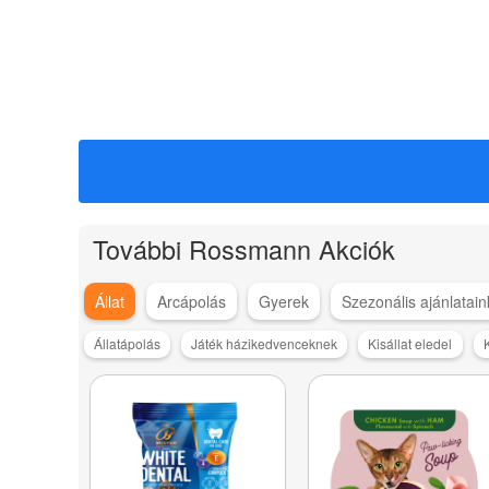
További Rossmann Akciók
Állat
Arcápolás
Gyerek
Szezonális ajánlatain
Állatápolás
Játék házikedvenceknek
Kisállat eledel