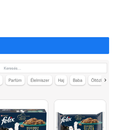
Parfüm
Élelmiszer
Haj
Baba
Öltözködés
Száj