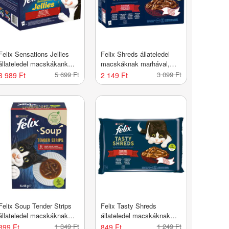
Felix Sensations Jellies
Felix Shreds állateledel
állateledel macskákank
macskáknak marhával,
házias válogatás 24x85 g -
csirkével, kacsával és
5 699 Ft
3 099 Ft
3 989 Ft
2 149 Ft
2040 g
pulykával 12x80 g - 960 g
Felix Soup Tender Strips
Felix Tasty Shreds
állateledel macskáknak
állateledel macskáknak
házias válogatás 6x48 g -
marhával és csirkével
1 349 Ft
1 249 Ft
899 Ft
849 Ft