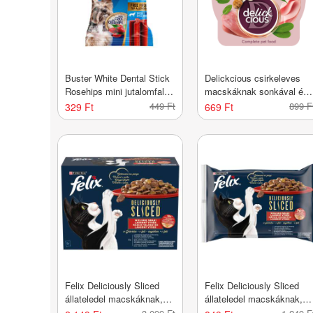
Buster White Dental Stick
Delickcious csirkeleves
Rosehips mini jutalomfalat
macskáknak sonkával és
kutyáknak - 110 g
spenóttal - 80 g
449 Ft
899 F
329 Ft
669 Ft
Felix Deliciously Sliced
Felix Deliciously Sliced
állateledel macskáknak,
állateledel macskáknak,
házias válogatás 12x80 g -
házias válogatás 4x80 g -