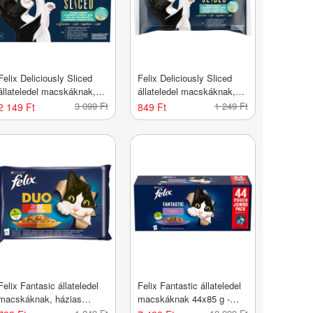
Felix Deliciously Sliced
Felix Deliciously Sliced
állateledel macskáknak,
állateledel macskáknak,
halas válogatás 12x80 g -
halas válogatás 4x80 g -
3 099 Ft
1 249 Ft
2 149 Ft
849 Ft
960 g
320 g
Felix Fantasic állateledel
Felix Fantastic állateledel
macskáknak, házias
macskáknak 44x85 g -
válogatás 4x85 g - 340 g
3740 g