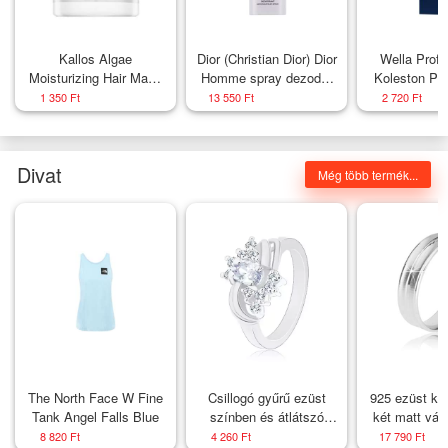
Kallos Algae
Dior (Christian Dior) Dior
Wella Profe
Moisturizing Hair Mask
Homme spray dezodor
Koleston Pe
tápláló maszk hidratáló
férfiaknak 150 ml
Rich Nat
1 350 Ft
13 550 Ft
2 720 Ft
hatású 1000 ml
professzi
permanens ha
60 m
Divat
Még több termék...
The North Face W Fine
Csillogó gyűrű ezüst
925 ezüst kar
Tank Angel Falls Blue
színben és átlátszó
két matt vág
cirkóniákkal, sima
keskenyebb
8 820 Ft
4 260 Ft
17 790 Ft