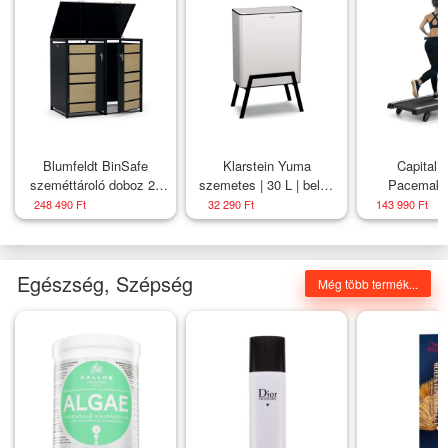
Blumfeldt BinSafe
Klarstein Yuma
Capital 
szeméttároló doboz 2x
szemetes | 30 L | belső
Pacemake
240 L, időjárásálló,
vödör | szagelszívó | álló
futópad 2,0 
248 490 Ft
32 290 Ft
143 990 Ft
zárható, horganyzott
lábak | nyomógombos
3 szintű em
acélból
applik
Egészség, Szépség
Még több termék...