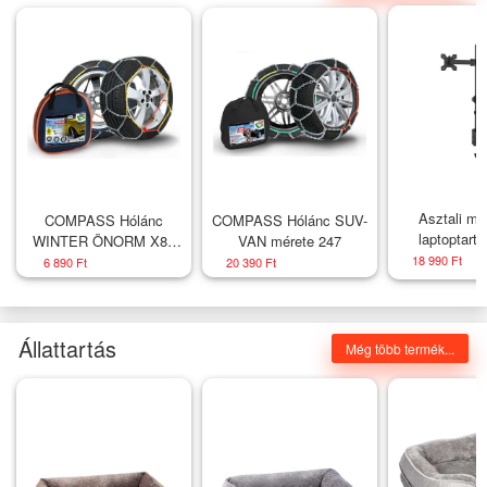
Asztali mo
COMPASS Hólánc
COMPASS Hólánc SUV-
laptoptartó
WINTER ÖNORM X80
VAN mérete 247
nylon bag
18 990 Ft
6 890 Ft
20 390 Ft
Állattartás
Még több termék...