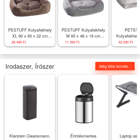
PESTUFF Kutyafekhely
PESTUFF Kutyafekhely
PETST
XL 90 x 65 x 22 cm
M 65 x 48 x 19 cm
Kutyafekhely
barna
szürke
szürke 106 x 
26 490 Ft
11 390 Ft
42 290 Ft
Irodaszer, Írószer
Még több termék...
Klarstein Cleansmann,
Érintésmentes
Laptop asz