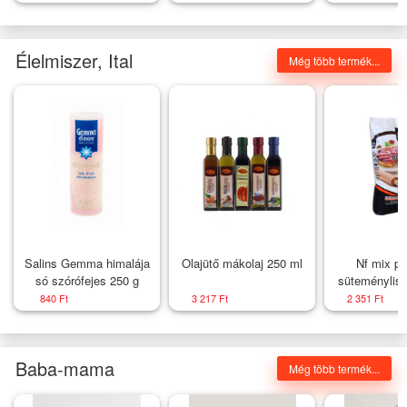
ívpárok - Nagyság_ 60
közepén 
Nagysá
Élelmiszer, Ital
Még több termék...
Salins Gemma himalája
Olajütő mákolaj 250 ml
Nf mix pe
só szórófejes 250 g
süteménylisz
1000
840 Ft
3 217 Ft
2 351 Ft
Baba-mama
Még több termék...