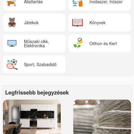
Állattartás
Irodaszer, Írószer
Játékok
Könyvek
Műszaki cikk,
Otthon és Kert
Elektronika
Sport, Szabadidő
Legfrissebb bejegyzések