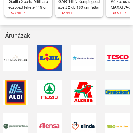
Gorilla Sports Állítható
GARTHEN Kempingpad
Kétkezes súl
edzőpad fekete 119 cm
szett 2 db 180 cm rattan
MAXXIVA® 2
cm
57 890 Ft
45 990 Ft
43 590 Ft
Áruházak