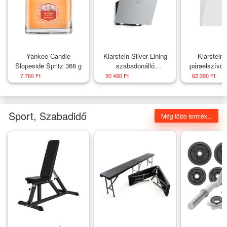
Yankee Candle
Klarstein Silver Lining
Klarstein
Slopeside Spritz 368 g
szabadonálló
páraelszívó
páraelszívó | Abluft és
és nagy telj
7 760 Ft
50 490 Ft
62 390 Ft
Umluft mód | Minőségi
Energiahat
dizájn | 557 m³/h | 60 cm
A++, Kettős 
Sport, Szabadidő
Még több termék...