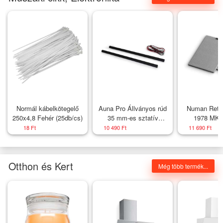
Normál kábelkötegelő
Auna Pro Állványos rúd
Numan Retro
250x4,8 Fehér (25db/cs)
35 mm-es sztatív
1978 MKII
számára, 80 cm-es
polchangfal
18 Ft
10 490 Ft
11 690 Ft
kábelekke
szür
Otthon és Kert
Még több termék...