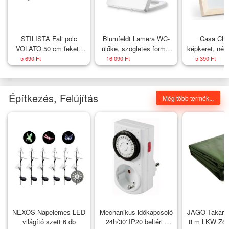
STILISTA Fali polc
Blumfeldt Lamera WC-
Casa Chic
VOLATO 50 cm fekete
ülőke, szögletes forma,
képkeret, nég
fényes
lassú záródás,
20 x 20 
5 690 Ft
16 090 Ft
5 390 Ft
antibakteriális
fényképek, p
üve
Építkezés, Felújítás
Még több termék...
NEXOS Napelemes LED
Mechanikus időkapcsoló
JAGO Takaró
világító szett 6 db
24h/30' IP20 beltéri /
8 m LKW Zöld