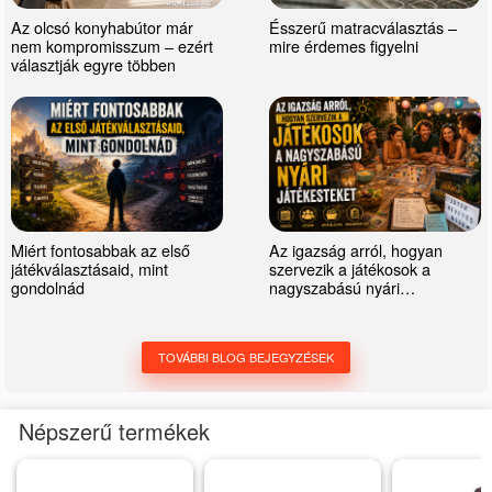
Az olcsó konyhabútor már
Ésszerű matracválasztás –
nem kompromisszum – ezért
mire érdemes figyelni
választják egyre többen
Miért fontosabbak az első
Az igazság arról, hogyan
játékválasztásaid, mint
szervezik a játékosok a
gondolnád
nagyszabású nyári
játékesteket
TOVÁBBI BLOG BEJEGYZÉSEK
Népszerű termékek